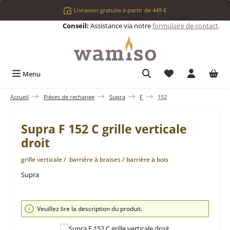
Passer au contenu principal
Livraison gratuite à partir de 449 €
Conseil:
Assistance via notre
formulaire de contact
.
Vous avez 0 articl
Menu
Accueil
Pièces de rechange
Supra
F
152
Supra F 152 C grille verticale
droit
grille verticale / barrière à braises / barrière à bois
Supra
Ignorer la galerie d'images
Veuillez lire la description du produit.