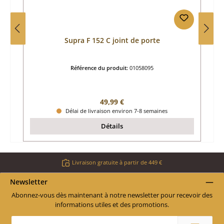
Supra F 152 C joint de porte
Référence du produit:
01058095
Prix régulier :
49,99 €
Délai de livraison environ 7-8 semaines
Détails
Livraison gratuite à partir de 449 €
Newsletter
Abonnez-vous dès maintenant à notre newsletter pour recevoir des
informations utiles et des promotions.
Adresse