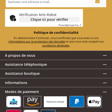
e-
mail
*
Vérification Anti-Robot
Clique ici pour vérifier
Friendly
Captcha ⇗
Politique de confidentialité
En sélectionnant Continuer, vous confirmez que vous avez lu nos
informations sur la protection des données
et que vous avez accepté nos
conditions générales
.
À propos de nous
Assistance téléphonique
Assistance boutique
Informations
Modes de paiement
Paiement anticipé
KBC/CBC Payment Button
Amazon Pay
PayPal
Apple Pay