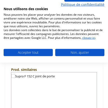
Description
Politique de confidentialité
d‘origine grille verticale droit pour le insert de cheminée
Nous utilisons des cookies
Supra F 152 C Supra F 152 C grille verticale droit données
Nous pouvons les placer pour analyser les données de nos visiteurs,
clés…
Plus
améliorer notre site Web, afficher un contenu personnalisé et vous faire
vivre une expérience inoubliable. Pour plus d'informations sur les cookies
Caractéristiques
que nous utilisons, ouvrez les paramètres.
Les données sont collectées dans le but de personnaliser la publicité et de
mesurer l'efficacité des campagnes publicitaires. Les données peuvent
Informations sur la sécurité du produit
être partagées avec Google LLC. Pour plus d'informations,
cliquez ici
.
Accepter tout
Non, ajuster
Ignorer la galerie de produits
Prod. similaires