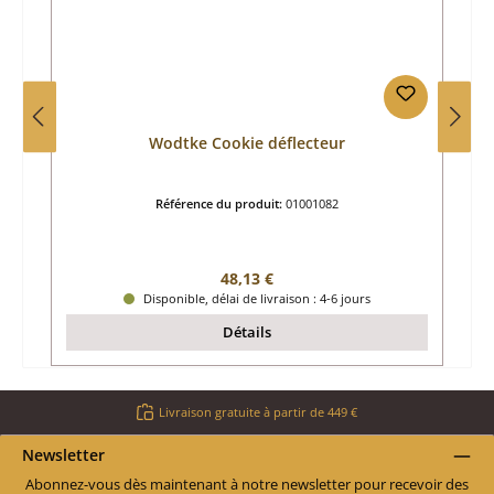
Wodtke Cookie déflecteur
Référence du produit:
01001082
Prix régulier :
48,13 €
Disponible, délai de livraison : 4-6 jours
Détails
Livraison gratuite à partir de 449 €
Newsletter
Abonnez-vous dès maintenant à notre newsletter pour recevoir des