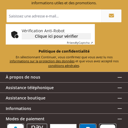
informations utiles et des promotions.
Adresse
e-
mail
*
Vérification Anti-Robot
Clique ici pour vérifier
Friendly
Captcha ⇗
Politique de confidentialité
En sélectionnant Continuer, vous confirmez que vous avez lu nos
informations sur la protection des données
et que vous avez accepté nos
conditions générales
.
À propos de nous
Assistance téléphonique
Assistance boutique
Informations
Modes de paiement