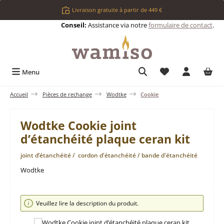
Passer au contenu principal
Livraison gratuite à partir de 449 €
Conseil:
Assistance via notre
formulaire de contact
.
Vous avez 0 articl
Menu
Accueil
Pièces de rechange
Wodtke
Cookie
Wodtke Cookie joint
d’étanchéité plaque ceran kit
joint d’étanchéité / cordon d'étanchéité / bande d'étanchéité
Wodtke
Ignorer la galerie d'images
Veuillez lire la description du produit.