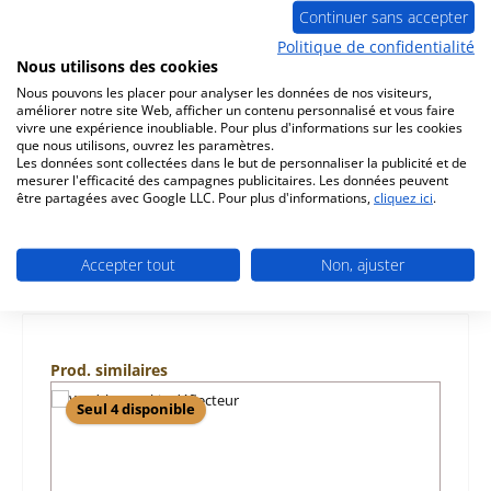
Continuer sans accepter
Politique de confidentialité
Description
Nous utilisons des cookies
joint d’étanchéité pour plaque ceran kit pour le poêle
Nous pouvons les placer pour analyser les données de nos visiteurs,
Wodtke Cookie H 01 ensemble de 7 pièces Wodtke
améliorer notre site Web, afficher un contenu personnalisé et vous faire
Cookie H 01 joint d’é…
Plus
vivre une expérience inoubliable. Pour plus d'informations sur les cookies
que nous utilisons, ouvrez les paramètres.
Les données sont collectées dans le but de personnaliser la publicité et de
Caractéristiques
mesurer l'efficacité des campagnes publicitaires. Les données peuvent
être partagées avec Google LLC. Pour plus d'informations,
cliquez ici
.
Informations sur la sécurité du produit
Accepter tout
Non, ajuster
Ignorer la galerie de produits
Prod. similaires
Seul 4 disponible