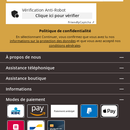
*
Vérification Anti-Robot
Clique ici pour vérifier
Friendly
Captcha ⇗
Politique de confidentialité
En sélectionnant Continuer, vous confirmez que vous avez lu nos
informations sur la protection des données
et que vous avez accepté nos
conditions générales
.
À propos de nous
Assistance téléphonique
Assistance boutique
Informations
Modes de paiement
Paiement anticipé
KBC/CBC Payment Button
Amazon Pay
PayPal
Apple Pay