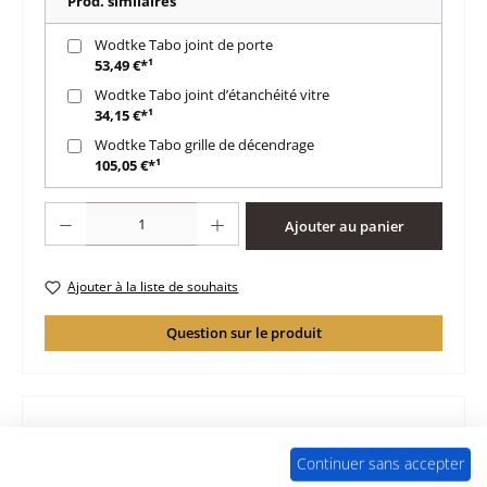
Prod. similaires
Wodtke Tabo joint de porte
53,49 €*¹
Wodtke Tabo joint d’étanchéité vitre
34,15 €*¹
Wodtke Tabo grille de décendrage
105,05 €*¹
Quantité de produit : Entrez la quantité souhaitée ou utilisez les boutons po
Ajouter au panier
Ajouter à la liste de souhaits
Question sur le produit
Description
Continuer sans accepter