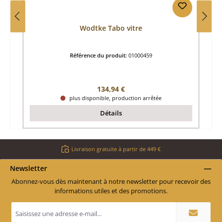
Wodtke Tabo vitre
Référence du produit:
01000459
Prix régulier :
134,94 €
plus disponible, production arrêtée
Détails
Livraison gratuite à partir de 449 €
Newsletter
Abonnez-vous dès maintenant à notre newsletter pour recevoir des
informations utiles et des promotions.
Adresse
e-
mail