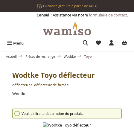
Passer au contenu principal
Livraison gratuite à partir de 449 €
Conseil:
Assistance via notre
formulaire de contact
.
Vous avez 0 articl
Menu
Accueil
Pièces de rechange
Wodtke
Toyo
Wodtke Toyo déflecteur
déflecteur / déflecteur de fumée
Wodtke
Ignorer la galerie d'images
Veuillez lire la description du produit.