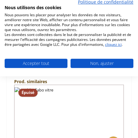
d‘origine déflecteur pour le poêle Wodtke Toyo Wodtke
Politique de confidentialité
Toyo déflecteur données clés: déflecteur de fumée
Nous utilisons des cookies
dimensions (la/lo…
Plus
Nous pouvons les placer pour analyser les données de nos visiteurs,
améliorer notre site Web, afficher un contenu personnalisé et vous faire
vivre une expérience inoubliable. Pour plus d'informations sur les cookies
Caractéristiques
que nous utilisons, ouvrez les paramètres.
Les données sont collectées dans le but de personnaliser la publicité et de
Informations sur la sécurité du produit
mesurer l'efficacité des campagnes publicitaires. Les données peuvent
être partagées avec Google LLC. Pour plus d'informations,
cliquez ici
.
Accepter tout
Non, ajuster
Ignorer la galerie de produits
Prod. similaires
Épuisé