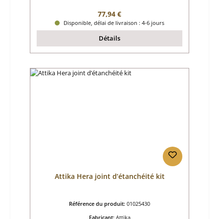
Prix régulier :
77,94 €
Disponible, délai de livraison : 4-6 jours
Détails
Attika Hera joint d’étanchéité kit
Référence du produit:
01025430
Fabricant:
Attika