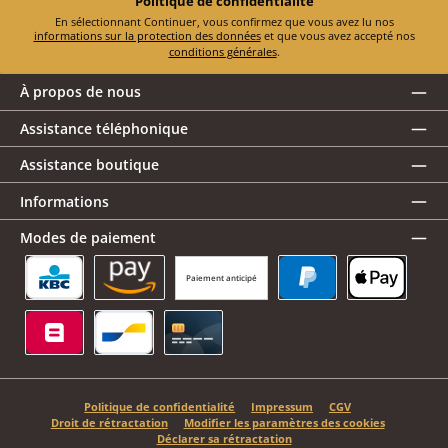
Politique de confidentialité
En sélectionnant Continuer, vous confirmez que vous avez lu nos
informations sur la protection des données
et que vous avez accepté nos
conditions générales
.
À propos de nous
Assistance téléphonique
Assistance boutique
Informations
Modes de paiement
Paiement anticipé
KBC/CBC Payment Button
Amazon Pay
PayPal
Apple Pay
Belfius
Bancontact
Carte de crédit
Politique de confidentialité
Impressum
CGV
Droit de rétractation
Modifier les paramètres des cookies
Déclarer sa rétractation