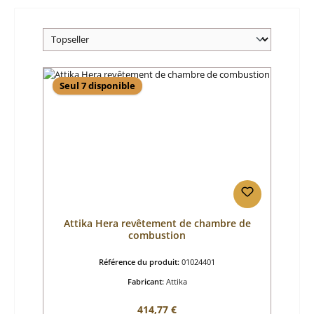
Seul 7 disponible
Attika Hera revêtement de chambre de
combustion
Référence du produit:
01024401
Fabricant:
Attika
Prix régulier :
414,77 €