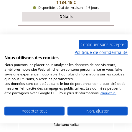
Prix régulier :
1 134,45 €
Disponible, délai de livraison : 4-6 jours
Détails
Seul 1 disponible
Continuer sans accepter
Politique de confidentialité
Nous utilisons des cookies
Nous pouvons les placer pour analyser les données de nos visiteurs,
améliorer notre site Web, afficher un contenu personnalisé et vous faire
vivre une expérience inoubliable. Pour plus d'informations sur les cookies
que nous utilisons, ouvrez les paramètres.
Les données sont collectées dans le but de personnaliser la publicité et de
mesurer l'efficacité des campagnes publicitaires. Les données peuvent
être partagées avec Google LLC. Pour plus d'informations,
cliquez ici
.
Attika Hera vitre B
Accepter tout
Non, ajuster
Référence du produit:
01024481
Fabricant:
Attika