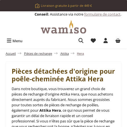
Passer au contenu principal
Livraison gratuite à partir de 449 €
Conseil:
Assistance via notre
formulaire de contact
.
Vous avez 0 articl
Menu
Accueil
Pièces de rechange
Attika
Hera
Pièces détachées d'origine pour
poêle-cheminée Attika Hera
Dans notre boutique, vous trouverez un grand choix de
pièces de rechange d'origine Attika Hera, que nous achetons
directement auprès du fabricant. Nous sommes grossistes
pour toutes sortes de pièces de rechange de poêles,
également pour
Attika Hera
, ce qui nous permet de vous
garantir un délai de livraison rapide et un conseil
professionnel. Si vous n'êtes pas sûr que la pièce de rechange
que vous recherchez soit la bonne, n'hésitez pas à nous en