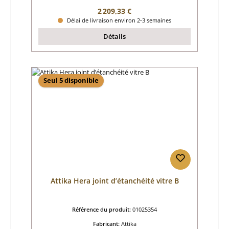
Prix régulier :
2 209,33 €
Délai de livraison environ 2-3 semaines
Détails
Seul 5 disponible
Attika Hera joint d’étanchéité vitre B
Référence du produit:
01025354
Fabricant:
Attika