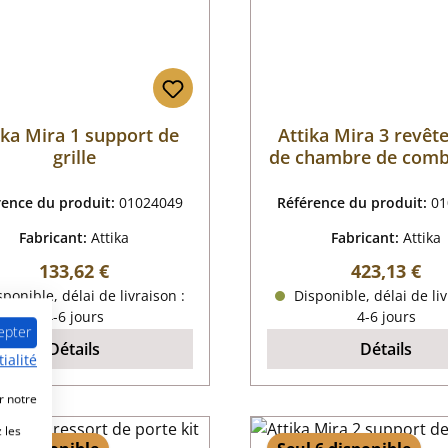
ika Mira 1 support de
Attika Mira 3 revê
grille
de chambre de comb
rence du produit:
01024049
Référence du produit:
01
Fabricant:
Attika
Fabricant:
Attika
Prix régulier :
Prix régulier
133,62 €
423,13 €
ponible, délai de livraison :
Disponible, délai de liv
4-6 jours
4-6 jours
epter
Détails
Détails
ialité
r notre
 les