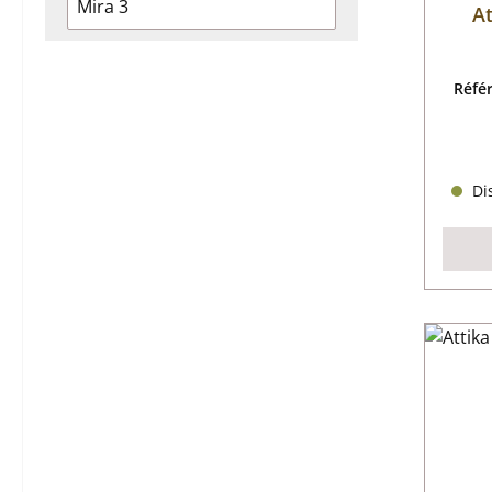
Mira 3
At
Réfé
Dis