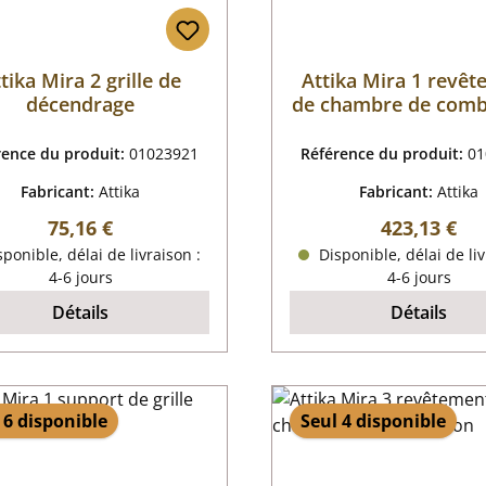
tika Mira 2 grille de
Attika Mira 1 revê
décendrage
de chambre de comb
rence du produit:
01023921
Référence du produit:
01
Fabricant:
Attika
Fabricant:
Attika
Prix régulier :
Prix régulier
75,16 €
423,13 €
ponible, délai de livraison :
Disponible, délai de liv
4-6 jours
4-6 jours
Détails
Détails
 6 disponible
Seul 4 disponible