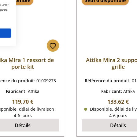
 1 disponible
Seul 6 disponible
esurer
 avec
ika Mira 1 ressort de
Attika Mira 2 suppo
porte kit
grille
rence du produit:
01009273
Référence du produit:
01
Fabricant:
Attika
Fabricant:
Attika
Prix régulier :
Prix régulier
119,70 €
133,62 €
ponible, délai de livraison :
Disponible, délai de liv
4-6 jours
4-6 jours
Détails
Détails