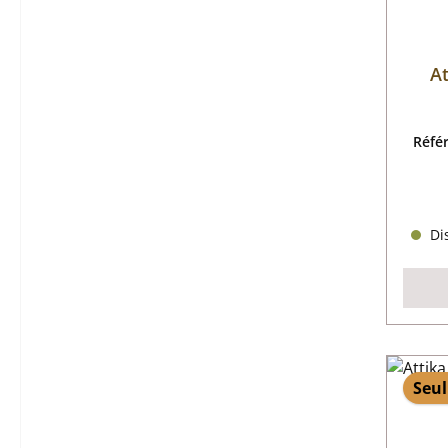
At
Réfé
Dis
Seul