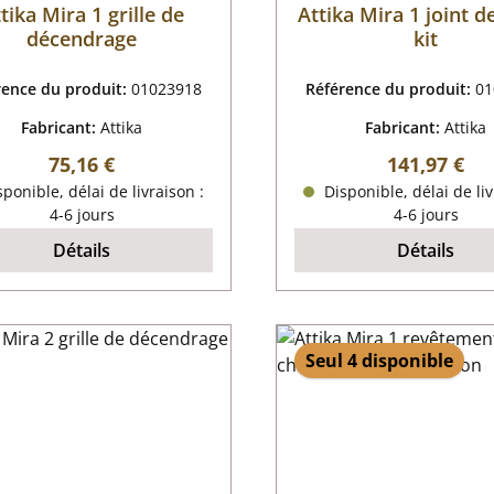
tika Mira 1 grille de
Attika Mira 1 joint d
décendrage
kit
rence du produit:
01023918
Référence du produit:
01
Fabricant:
Attika
Fabricant:
Attika
Prix régulier :
Prix régulier
75,16 €
141,97 €
ponible, délai de livraison :
Disponible, délai de liv
4-6 jours
4-6 jours
Détails
Détails
Seul 4 disponible