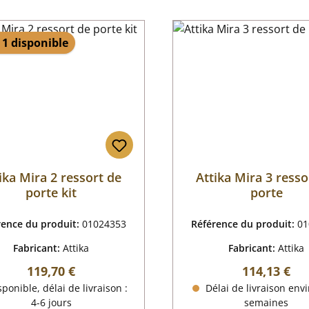
 1 disponible
ika Mira 2 ressort de
Attika Mira 3 resso
porte kit
porte
rence du produit:
01024353
Référence du produit:
01
Fabricant:
Attika
Fabricant:
Attika
Prix régulier :
Prix régulier
119,70 €
114,13 €
ponible, délai de livraison :
Délai de livraison envi
4-6 jours
semaines