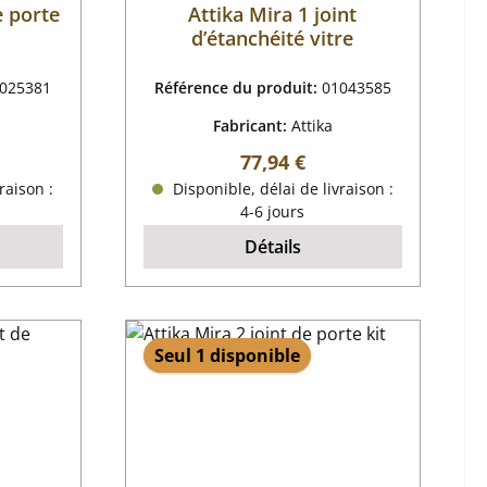
e porte
Attika Mira 1 joint
d’étanchéité vitre
025381
Référence du produit:
01043585
Fabricant:
Attika
 :
Prix régulier :
77,94 €
raison :
Disponible, délai de livraison :
4-6 jours
Détails
Seul 1 disponible