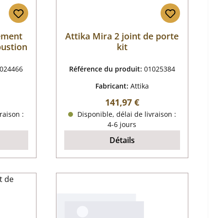
tement
Attika Mira 2 joint de porte
ustion
kit
024466
Référence du produit:
01025384
Fabricant:
Attika
 :
Prix régulier :
141,97 €
raison :
Disponible, délai de livraison :
4-6 jours
Détails