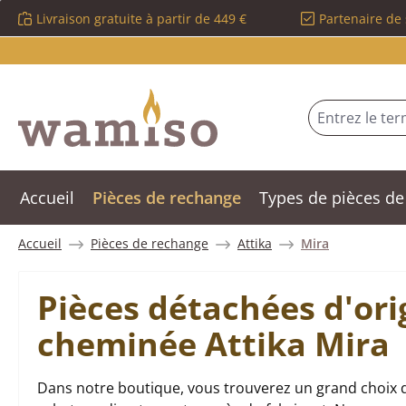
Livraison gratuite à partir de 449 €
Partenaire de 
sser au contenu principal
Passer à la recherche
Passer à la navigation principale
Accueil
Pièces de rechange
Types de pièces de
Accueil
Pièces de rechange
Attika
Mira
Pièces détachées d'ori
cheminée Attika Mira
Dans notre boutique, vous trouverez un grand choix d