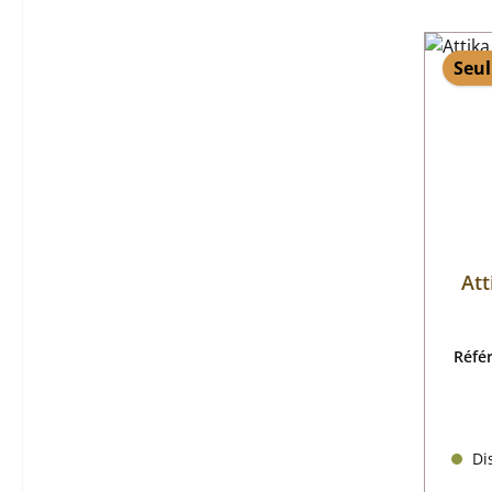
Seul
Att
Réfé
Dis