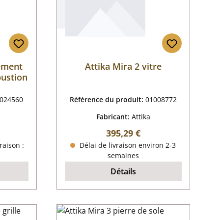
tement
Attika Mira 2 vitre
ustion
024560
Référence du produit:
01008772
Fabricant:
Attika
 :
Prix régulier :
395,29 €
raison :
Délai de livraison environ 2-3
semaines
Détails