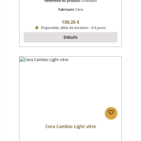
Référence du produit:
01005000
Fabricant:
Cera
Prix régulier :
130,25 €
Disponible, délai de livraison : 4-6 jours
Détails
Cera Cambio Light vitre