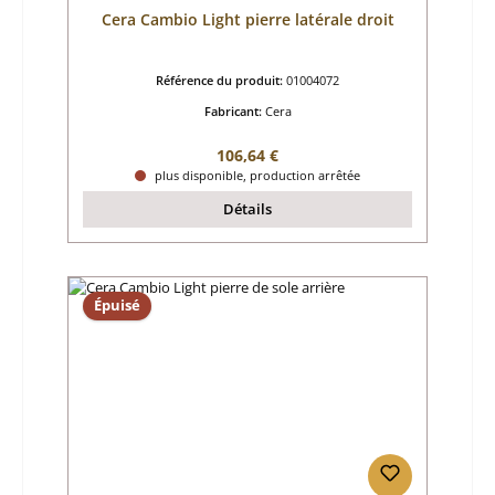
Cera Cambio Light pierre latérale droit
Référence du produit:
01004072
Fabricant:
Cera
Prix régulier :
106,64 €
plus disponible, production arrêtée
Détails
Épuisé