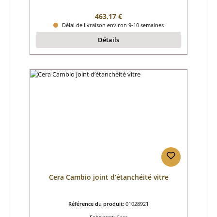
Prix régulier :
463,17 €
Délai de livraison environ 9-10 semaines
Détails
Cera Cambio joint d’étanchéité vitre
Référence du produit:
01028921