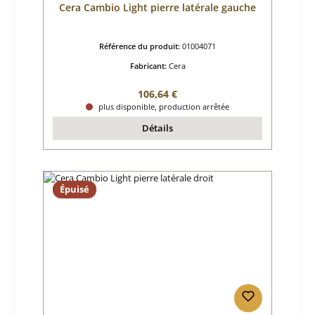
Cera Cambio Light pierre latérale gauche
Référence du produit:
01004071
Fabricant:
Cera
Prix régulier :
106,64 €
plus disponible, production arrêtée
Détails
Épuisé