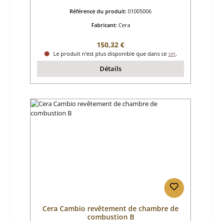
Référence du produit:
01005006
Fabricant:
Cera
Prix régulier :
150,32 €
Le produit n'est plus disponible que dans ce
set
.
Détails
Cera Cambio revêtement de chambre de
combustion B