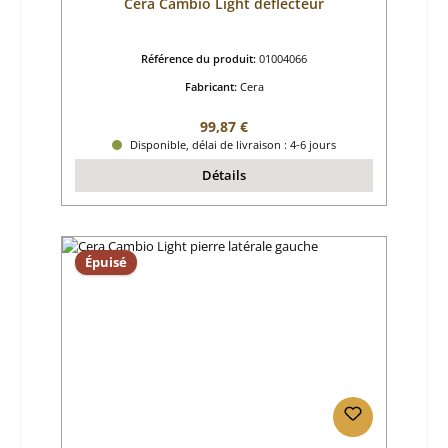
Cera Cambio Light déflecteur
Référence du produit:
01004066
Fabricant:
Cera
Prix régulier :
99,87 €
Disponible, délai de livraison : 4-6 jours
Détails
Épuisé