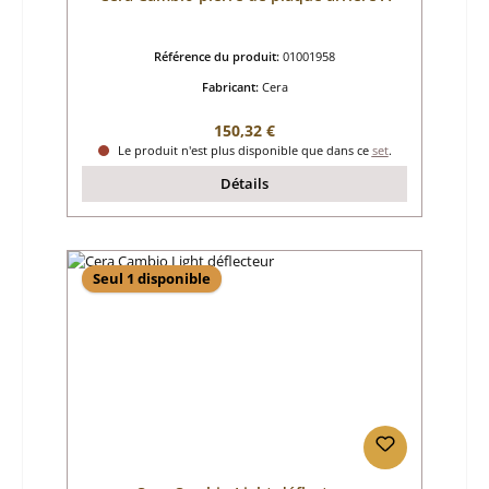
Référence du produit:
01001958
Fabricant:
Cera
Prix régulier :
150,32 €
Le produit n'est plus disponible que dans ce
set
.
Détails
Seul 1 disponible