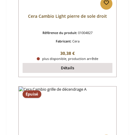
Cera Cambio Light pierre de sole droit
Référence du produit:
01004827
Fabricant:
Cera
Prix régulier :
30,38 €
plus disponible, production arrêtée
Détails
Épuisé