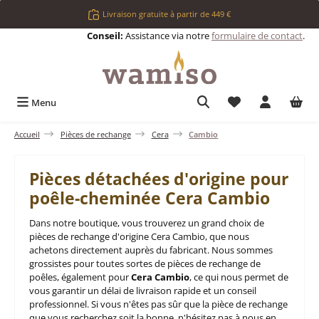
Passer au contenu principal
Livraison gratuite à partir de 449 €
Conseil:
Assistance via notre
formulaire de contact
.
Vous avez 0 articl
Menu
Accueil
Pièces de rechange
Cera
Cambio
Pièces détachées d'origine pour
poêle-cheminée Cera Cambio
Dans notre boutique, vous trouverez un grand choix de
pièces de rechange d'origine Cera Cambio, que nous
achetons directement auprès du fabricant. Nous sommes
grossistes pour toutes sortes de pièces de rechange de
poêles, également pour
Cera Cambio
, ce qui nous permet de
vous garantir un délai de livraison rapide et un conseil
professionnel. Si vous n'êtes pas sûr que la pièce de rechange
que vous recherchez soit la bonne, n'hésitez pas à nous en