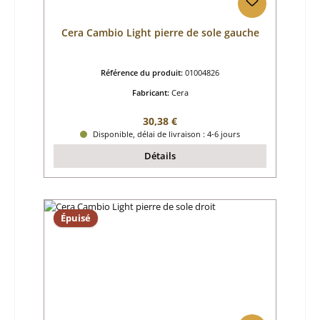
Cera Cambio Light pierre de sole gauche
Référence du produit:
01004826
Fabricant:
Cera
Prix régulier :
30,38 €
Disponible, délai de livraison : 4-6 jours
Détails
Épuisé