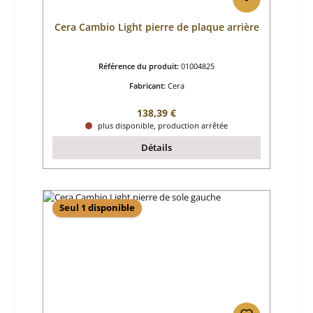
Cera Cambio Light pierre de plaque arrière
Référence du produit:
01004825
Fabricant:
Cera
Prix régulier :
138,39 €
plus disponible, production arrêtée
Détails
Seul 1 disponible