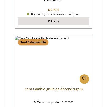
Fabricant:
Cera
Prix régulier :
43,69 €
Disponible, délai de livraison : 4-6 jours
Détails
Seul 5 disponible
Cera Cambio grille de décendrage B
Référence du produit:
01028560