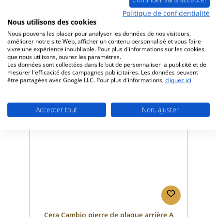
Politique de confidentialité
Nous utilisons des cookies
Référence du produit:
01028933
Nous pouvons les placer pour analyser les données de nos visiteurs,
Fabricant:
Cera
améliorer notre site Web, afficher un contenu personnalisé et vous faire
vivre une expérience inoubliable. Pour plus d'informations sur les cookies
Prix régulier :
384,15 €
que nous utilisons, ouvrez les paramètres.
disponible uniquement sur demande
Les données sont collectées dans le but de personnaliser la publicité et de
mesurer l'efficacité des campagnes publicitaires. Les données peuvent
Détails
être partagées avec Google LLC. Pour plus d'informations,
cliquez ici
.
Accepter tout
Non, ajuster
Épuisé
Cera Cambio pierre de plaque arrière A