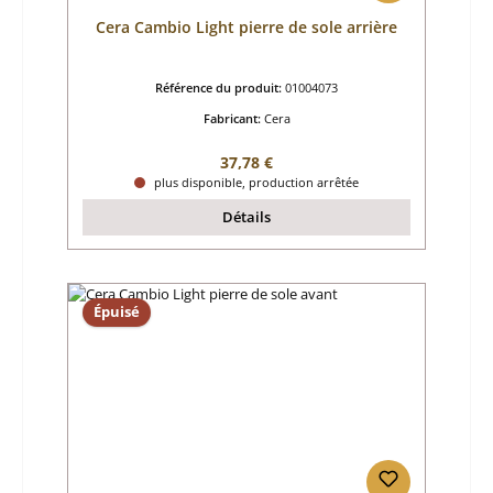
Cera Cambio Light pierre de sole arrière
Référence du produit:
01004073
Fabricant:
Cera
Prix régulier :
37,78 €
plus disponible, production arrêtée
Détails
Épuisé