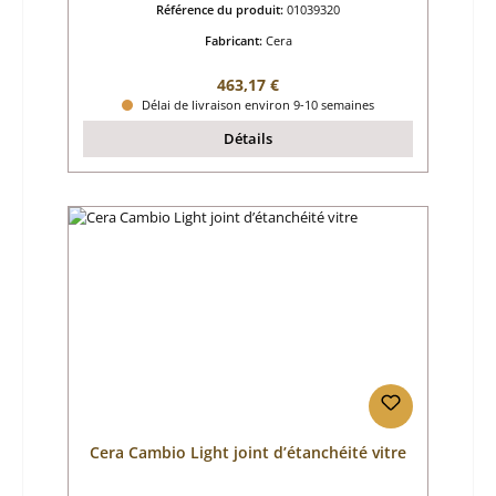
Référence du produit:
01039320
Fabricant:
Cera
Prix régulier :
463,17 €
Délai de livraison environ 9-10 semaines
Détails
Cera Cambio Light joint d’étanchéité vitre