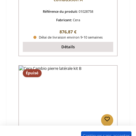
Référence du produit:
01028758
Fabricant:
Cera
Prix régulier :
876,87 €
Délai de livraison environ 9-10 semaines
Détails
Épuisé
Cera Cambio pierre latérale kit B
Continuer sans accepter