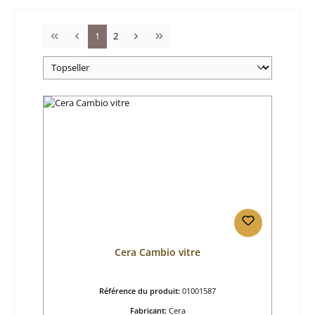
Page
Page
1
2
Cera Cambio vitre
Référence du produit:
01001587
Fabricant:
Cera