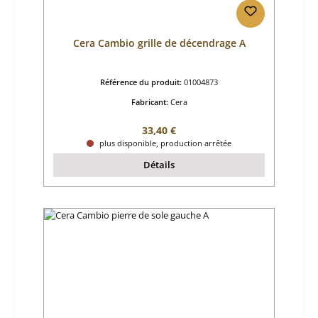
Cera Cambio grille de décendrage A
Référence du produit:
01004873
Fabricant:
Cera
Prix régulier :
33,40 €
plus disponible, production arrêtée
Détails