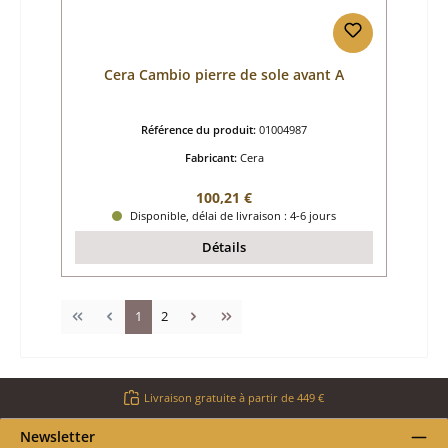
Cera Cambio pierre de sole avant A
Référence du produit:
01004987
Fabricant:
Cera
Prix régulier :
100,21 €
Disponible, délai de livraison : 4-6 jours
Détails
Page
Page
1
2
Livraison gratuite à partir de 449 €
Newsletter