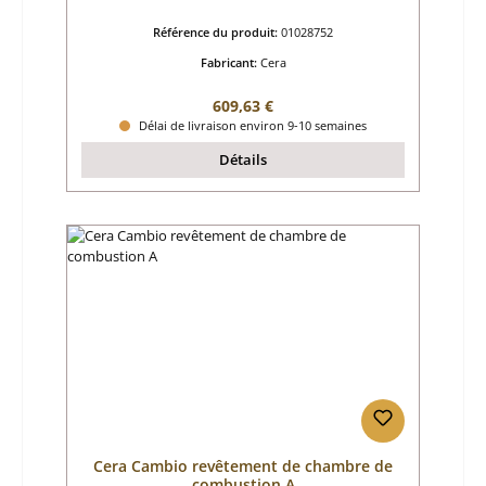
Référence du produit:
01028752
Fabricant:
Cera
Prix régulier :
609,63 €
Délai de livraison environ 9-10 semaines
Détails
Cera Cambio revêtement de chambre de
combustion A