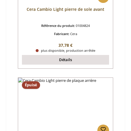
Cera Cambio Light pierre de sole avant
Référence du produit:
01004824
Fabricant:
Cera
Prix régulier :
37,78 €
plus disponible, production arrêtée
Détails
Épuisé