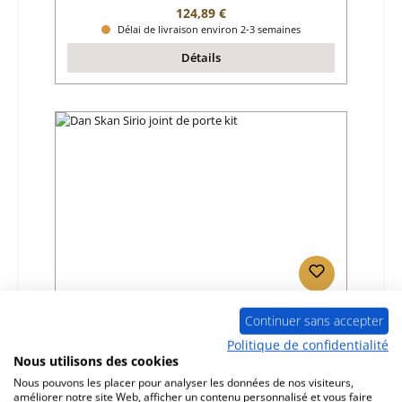
Prix régulier :
124,89 €
Délai de livraison environ 2-3 semaines
Détails
Dan Skan Sirio joint de porte kit
Continuer sans accepter
Politique de confidentialité
Nous utilisons des cookies
Référence du produit:
01030131
Nous pouvons les placer pour analyser les données de nos visiteurs,
Fabricant:
Dan Skan
améliorer notre site Web, afficher un contenu personnalisé et vous faire