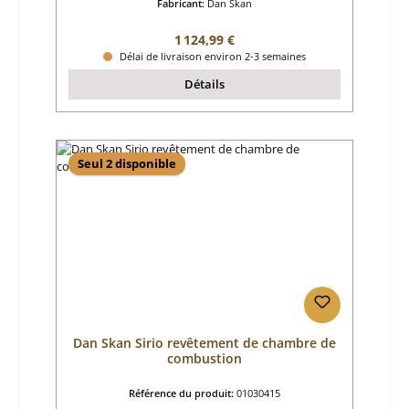
Fabricant:
Dan Skan
Prix régulier :
1 124,99 €
Délai de livraison environ 2-3 semaines
Détails
Seul 2 disponible
Dan Skan Sirio revêtement de chambre de
combustion
Référence du produit:
01030415