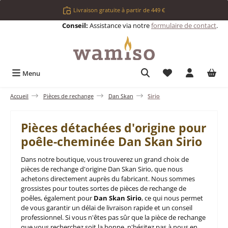
Passer au contenu principal
Livraison gratuite à partir de 449 €
Conseil:
Assistance via notre
formulaire de contact
.
Vous avez 0 articl
Menu
Accueil
Pièces de rechange
Dan Skan
Sirio
Pièces détachées d'origine pour
poêle-cheminée Dan Skan Sirio
Dans notre boutique, vous trouverez un grand choix de
pièces de rechange d'origine Dan Skan Sirio, que nous
achetons directement auprès du fabricant. Nous sommes
grossistes pour toutes sortes de pièces de rechange de
poêles, également pour
Dan Skan Sirio
, ce qui nous permet
de vous garantir un délai de livraison rapide et un conseil
professionnel. Si vous n'êtes pas sûr que la pièce de rechange
que vous recherchez soit la bonne, n'hésitez pas à nous en