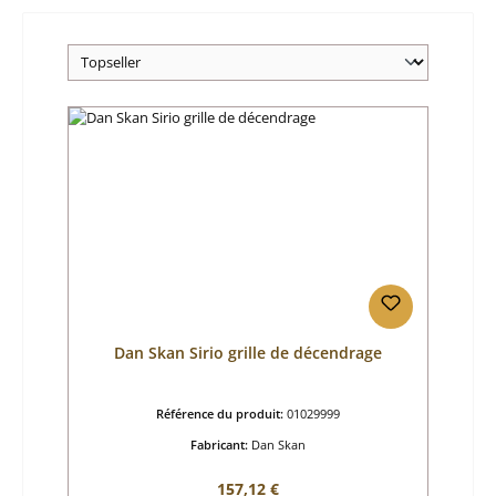
Dan Skan Sirio grille de décendrage
Référence du produit:
01029999
Fabricant:
Dan Skan
Prix régulier :
157,12 €