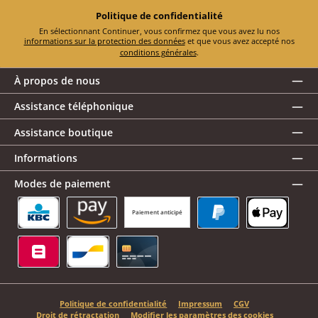
Politique de confidentialité
En sélectionnant Continuer, vous confirmez que vous avez lu nos
informations sur la protection des données
et que vous avez accepté nos
conditions générales
.
À propos de nous
Assistance téléphonique
Assistance boutique
Informations
Modes de paiement
Paiement anticipé
KBC/CBC Payment Button
Amazon Pay
PayPal
Apple Pay
Belfius
Bancontact
Carte de crédit
Politique de confidentialité
Impressum
CGV
Droit de rétractation
Modifier les paramètres des cookies