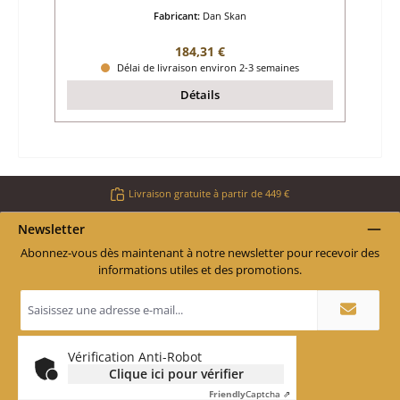
Fabricant:
Dan Skan
Prix régulier :
184,31 €
Délai de livraison environ 2-3 semaines
Détails
Livraison gratuite à partir de 449 €
Newsletter
Abonnez-vous dès maintenant à notre newsletter pour recevoir des
informations utiles et des promotions.
Adresse
e-
mail
*
Vérification Anti-Robot
Clique ici pour vérifier
Friendly
Captcha ⇗