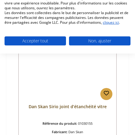
vivre une expérience inoubliable. Pour plus d'informations sur les cookies
Prix régulier :
211,00 €
que nous utilisons, ouvrez les paramètres.
Délai de livraison environ 2-3 semaines
Les données sont collectées dans le but de personnaliser la publicité et de
mesurer l'efficacité des campagnes publicitaires. Les données peuvent
Détails
être partagées avec Google LLC. Pour plus d'informations,
cliquez ici
.
Accepter tout
Non, ajuster
Dan Skan Sirio joint d’étanchéité vitre
Référence du produit:
01030155
Fabricant:
Dan Skan