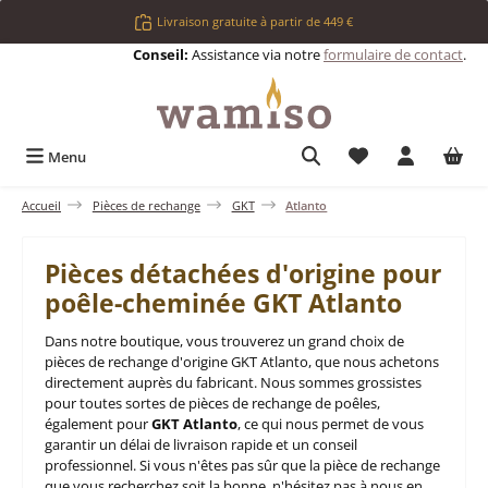
Passer au contenu principal
Livraison gratuite à partir de 449 €
Conseil:
Assistance via notre
formulaire de contact
.
Vous avez 0 articl
Menu
Accueil
Pièces de rechange
GKT
Atlanto
Pièces détachées d'origine pour
poêle-cheminée GKT Atlanto
Dans notre boutique, vous trouverez un grand choix de
pièces de rechange d'origine GKT Atlanto, que nous achetons
directement auprès du fabricant. Nous sommes grossistes
pour toutes sortes de pièces de rechange de poêles,
également pour
GKT Atlanto
, ce qui nous permet de vous
garantir un délai de livraison rapide et un conseil
professionnel. Si vous n'êtes pas sûr que la pièce de rechange
que vous recherchez soit la bonne, n'hésitez pas à nous en