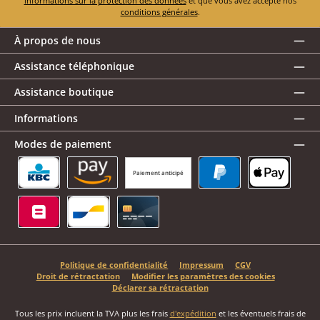
informations sur la protection des données
et que vous avez accepté nos
conditions générales
.
À propos de nous
Assistance téléphonique
Assistance boutique
Informations
Modes de paiement
Paiement anticipé
KBC/CBC Payment Button
Amazon Pay
PayPal
Apple Pay
Belfius
Bancontact
Carte de crédit
Politique de confidentialité
Impressum
CGV
Droit de rétractation
Modifier les paramètres des cookies
Déclarer sa rétractation
Tous les prix incluent la TVA plus les frais
d'expédition
et les éventuels frais de