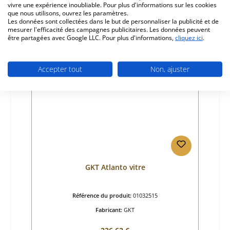
vivre une expérience inoubliable. Pour plus d'informations sur les cookies
Disponible, délai de livraison : 4-6 jours
que nous utilisons, ouvrez les paramètres.
Les données sont collectées dans le but de personnaliser la publicité et de
Détails
mesurer l'efficacité des campagnes publicitaires. Les données peuvent
être partagées avec Google LLC. Pour plus d'informations,
cliquez ici
.
Accepter tout
Non, ajuster
GKT Atlanto vitre
Référence du produit:
01032515
Fabricant:
GKT
Prix régulier :