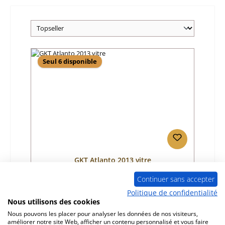
Seul 6 disponible
GKT Atlanto 2013 vitre
Continuer sans accepter
Référence du produit:
01000885
Politique de confidentialité
Nous utilisons des cookies
Fabricant:
GKT
Nous pouvons les placer pour analyser les données de nos visiteurs,
Prix régulier :
132,00 €
améliorer notre site Web, afficher un contenu personnalisé et vous faire