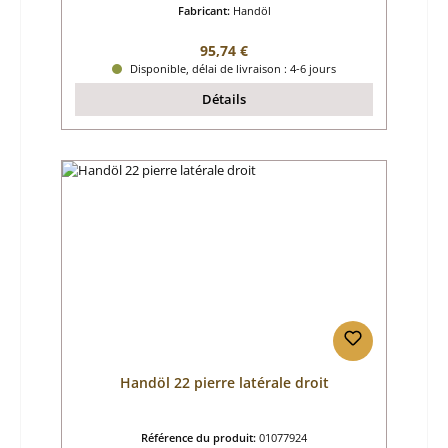
Fabricant:
Handöl
Prix régulier :
95,74 €
Disponible, délai de livraison : 4-6 jours
Détails
Handöl 22 pierre latérale droit
Référence du produit:
01077924