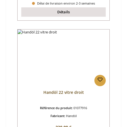
Délai de livraison environ 2-3 semaines
Détails
Handöl 22 vitre droit
Référence du produit:
01077916
Fabricant:
Handöl
Prix régulier :