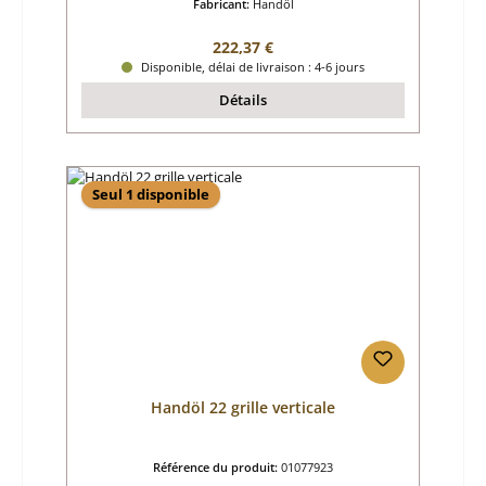
Fabricant:
Handöl
Prix régulier :
222,37 €
Disponible, délai de livraison : 4-6 jours
Détails
Seul 1 disponible
Handöl 22 grille verticale
Référence du produit:
01077923