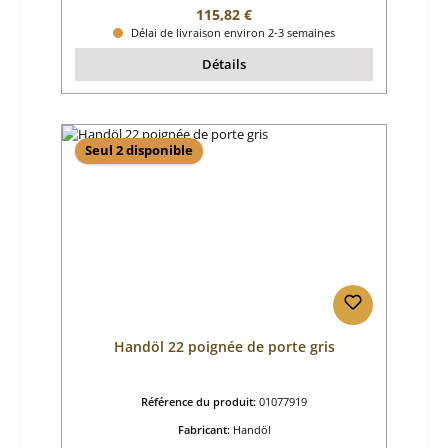
Prix régulier :
115,82 €
Délai de livraison environ 2-3 semaines
Détails
Seul 2 disponible
Handöl 22 poignée de porte gris
Référence du produit:
01077919
Fabricant:
Handöl