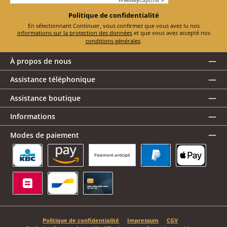
Politique de confidentialité
En sélectionnant Continuer, vous confirmez que vous avez lu nos
informations sur la protection des données
et que vous avez accepté nos
conditions générales
.
À propos de nous
Assistance téléphonique
Assistance boutique
Informations
Modes de paiement
Paiement anticipé
KBC/CBC Payment Button
Amazon Pay
PayPal
Apple Pay
Belfius
Bancontact
Carte de crédit
Politique de confidentialité
Impressum
CGV