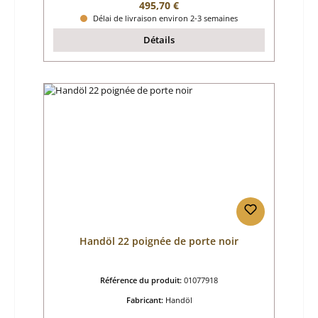
Prix régulier :
495,70 €
Délai de livraison environ 2-3 semaines
Détails
Handöl 22 poignée de porte noir
Référence du produit:
01077918
Fabricant:
Handöl