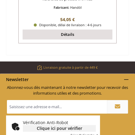
Fabricant:
Handöl
Prix régulier :
54,05 €
Disponible, délai de livraison : 4-6 jours
Détails
Livraison gratuite à partir de 449 €
Newsletter
Abonnez-vous dès maintenant à notre newsletter pour recevoir des
informations utiles et des promotions.
Adresse
e-
mail
*
Vérification Anti-Robot
Clique ici pour vérifier
Friendly
Captcha ⇗