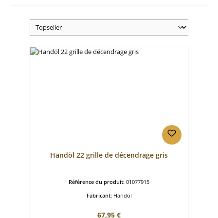
Handöl 22 grille de décendrage gris
Référence du produit:
01077915
Fabricant:
Handöl
Prix régulier :
67,95 €