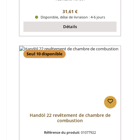
Prix régulier :
31,61 €
Disponible, délai de livraison : 4-6 jours
Détails
Seul 10 disponible
Handöl 22 revêtement de chambre de
combustion
Référence du produit:
01077922