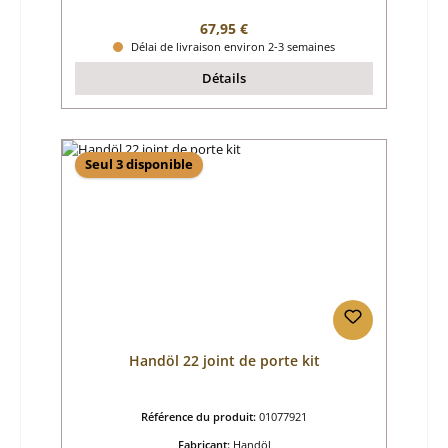
Prix régulier :
67,95 €
Délai de livraison environ 2-3 semaines
Détails
Seul 3 disponible
Handöl 22 joint de porte kit
Référence du produit:
01077921
Fabricant:
Handöl