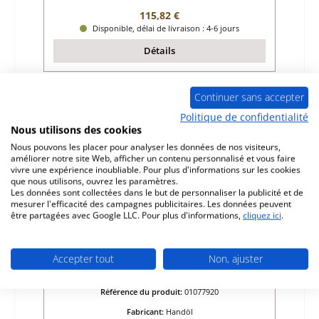
Prix régulier :
115,82 €
Disponible, délai de livraison : 4-6 jours
Détails
Continuer sans accepter
Politique de confidentialité
Nous utilisons des cookies
Nous pouvons les placer pour analyser les données de nos visiteurs,
améliorer notre site Web, afficher un contenu personnalisé et vous faire
vivre une expérience inoubliable. Pour plus d'informations sur les cookies
que nous utilisons, ouvrez les paramètres.
Les données sont collectées dans le but de personnaliser la publicité et de
mesurer l'efficacité des campagnes publicitaires. Les données peuvent
être partagées avec Google LLC. Pour plus d'informations,
cliquez ici
.
Handöl 22 grille de décendrage
Accepter tout
Non, ajuster
Référence du produit:
01077920
Fabricant:
Handöl