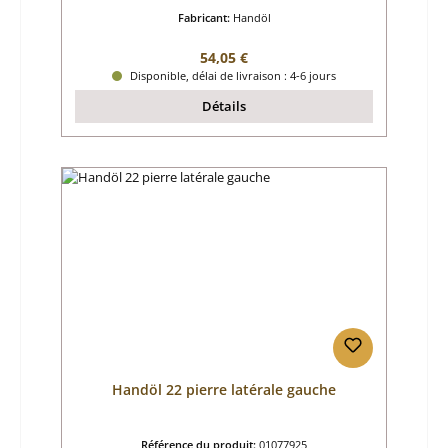
Fabricant:
Handöl
Prix régulier :
54,05 €
Disponible, délai de livraison : 4-6 jours
Détails
Handöl 22 pierre latérale gauche
Référence du produit:
01077925