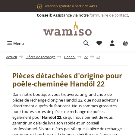
Passer au contenu principal
Livraison gratuite à partir de 449 €
Conseil:
Assistance via notre
formulaire de contact
.
Vous avez 0 articl
Menu
Accueil
Pièces de rechange
Handöl
22
22
Pièces détachées d'origine pour
poêle-cheminée Handöl 22
Dans notre boutique, vous trouverez un grand choix de
pièces de rechange d'origine Handöl 22, que nous achetons
directement auprès du fabricant. Nous sommes grossistes
pour toutes sortes de pièces de rechange de poêles,
également pour
Handöl 22
, ce qui nous permet de vous
garantir un délai de livraison rapide et un conseil
professionnel. Si vous n'êtes pas sûr que la pièce de rechange
que vous recherchez soit la bonne, n'hésitez pas à nous en