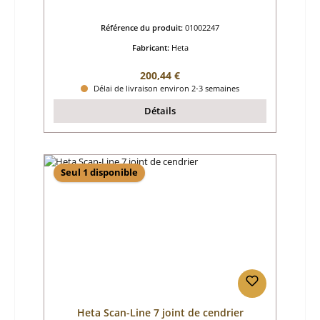
Référence du produit:
01002247
Fabricant:
Heta
Prix régulier :
200,44 €
Délai de livraison environ 2-3 semaines
Détails
Seul 1 disponible
Heta Scan-Line 7 joint de cendrier