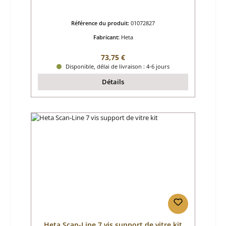
Référence du produit:
01072827
Fabricant:
Heta
Prix régulier :
73,75 €
Disponible, délai de livraison : 4-6 jours
Détails
Heta Scan-Line 7 vis support de vitre kit