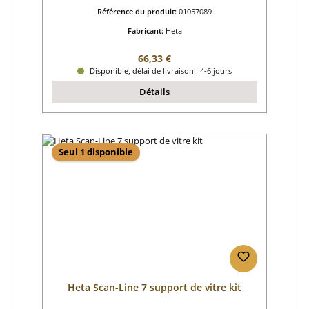
Référence du produit:
01057089
Fabricant:
Heta
Prix régulier :
66,33 €
Disponible, délai de livraison : 4-6 jours
Détails
Seul 1 disponible
Heta Scan-Line 7 support de vitre kit