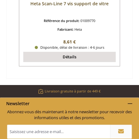
Heta Scan-Line 7 vis support de vitre
Référence du produit:
01009770
Fabricant:
Heta
Prix régulier :
8,61 €
Disponible, délai de livraison : 4-6 jours
Détails
Livraison gratuite à partir de 449 €
Newsletter
Abonnez-vous dès maintenant à notre newsletter pour recevoir des
informations utiles et des promotions.
Adresse
e-
mail