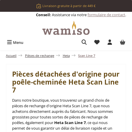
Passer au contenu principal
Livraison gratuite à partir de 449 €
Conseil:
Assistance via notre
formulaire de contact
.
Vous avez 0 articl
Menu
Accueil
Pièces de rechange
Heta
Scan Line 7
Pièces détachées d'origine pour
poêle-cheminée Heta Scan Line
7
Dans notre boutique, vous trouverez un grand choix de
pièces de rechange d'origine Heta Scan Line 7, que nous
achetons directement auprès du fabricant. Nous sommes
grossistes pour toutes sortes de pièces de rechange de
poêles, également pour
Heta Scan Line 7
, ce qui nous
permet de vous garantir un délai de livraison rapide et un