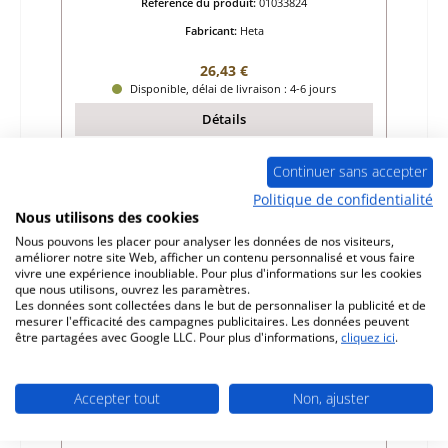
Référence du produit:
01033824
Fabricant:
Heta
Prix régulier :
26,43 €
Disponible, délai de livraison : 4-6 jours
Détails
Continuer sans accepter
Politique de confidentialité
Nous utilisons des cookies
Nous pouvons les placer pour analyser les données de nos visiteurs,
améliorer notre site Web, afficher un contenu personnalisé et vous faire
vivre une expérience inoubliable. Pour plus d'informations sur les cookies
que nous utilisons, ouvrez les paramètres.
Les données sont collectées dans le but de personnaliser la publicité et de
mesurer l'efficacité des campagnes publicitaires. Les données peuvent
être partagées avec Google LLC. Pour plus d'informations,
cliquez ici
.
Accepter tout
Non, ajuster
Heta Scan-Line 7 pierre latérale gauche