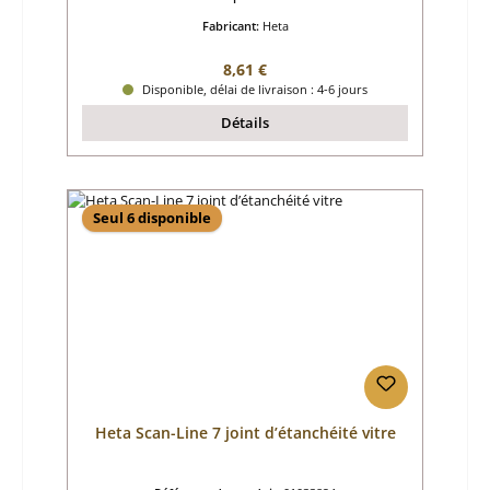
Fabricant:
Heta
Prix régulier :
8,61 €
Disponible, délai de livraison : 4-6 jours
Détails
Seul 6 disponible
Heta Scan-Line 7 joint d’étanchéité vitre