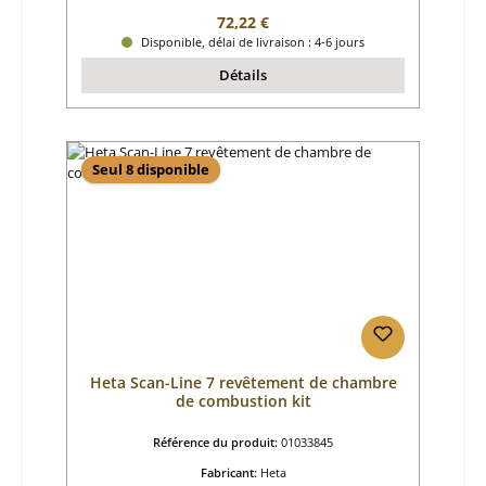
Prix régulier :
72,22 €
Disponible, délai de livraison : 4-6 jours
Détails
Seul 8 disponible
Heta Scan-Line 7 revêtement de chambre
de combustion kit
Référence du produit:
01033845
Fabricant:
Heta