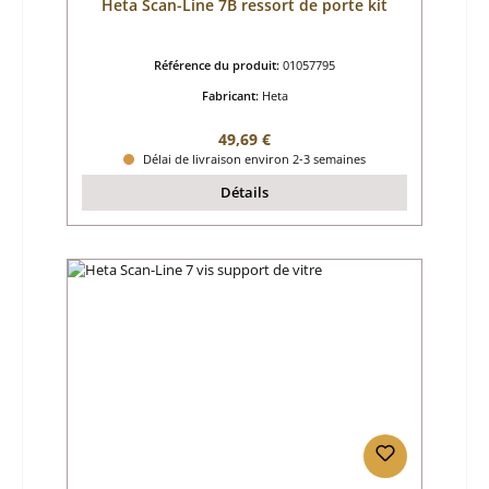
Heta Scan-Line 7B ressort de porte kit
Référence du produit:
01057795
Fabricant:
Heta
Prix régulier :
49,69 €
Délai de livraison environ 2-3 semaines
Détails