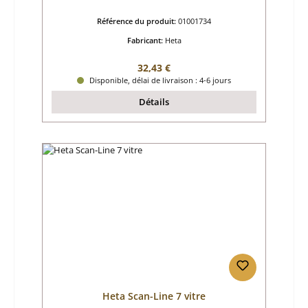
Référence du produit:
01001734
Fabricant:
Heta
Prix régulier :
32,43 €
Disponible, délai de livraison : 4-6 jours
Détails
Heta Scan-Line 7 vitre