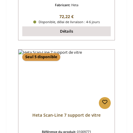
Fabricant:
Heta
Prix régulier :
72,22 €
Disponible, délai de livraison : 4-6 jours
Détails
Seul 5 disponible
Heta Scan-Line 7 support de vitre
Référence du produit:
01009771