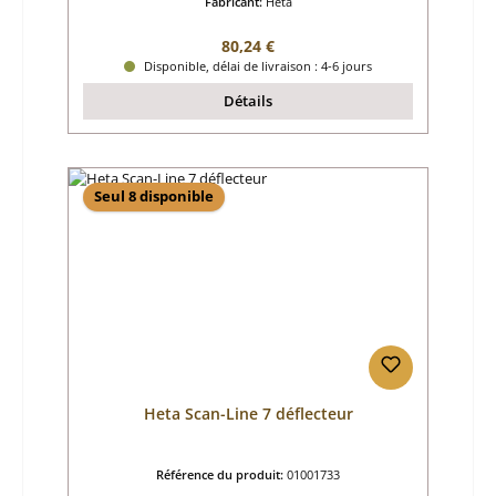
Fabricant:
Heta
Prix régulier :
80,24 €
Disponible, délai de livraison : 4-6 jours
Détails
Seul 8 disponible
Heta Scan-Line 7 déflecteur
Référence du produit:
01001733