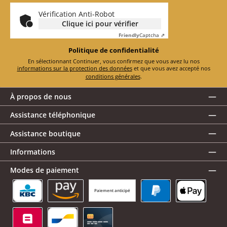
*
Vérification Anti-Robot
Clique ici pour vérifier
Friendly
Captcha ⇗
Politique de confidentialité
En sélectionnant Continuer, vous confirmez que vous avez lu nos
informations sur la protection des données
et que vous avez accepté nos
conditions générales
.
À propos de nous
Assistance téléphonique
Assistance boutique
Informations
Modes de paiement
Paiement anticipé
KBC/CBC Payment Button
Amazon Pay
PayPal
Apple Pay