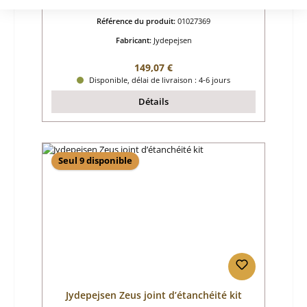
Référence du produit:
01027369
Fabricant:
Jydepejsen
Prix régulier :
149,07 €
Disponible, délai de livraison : 4-6 jours
Détails
Seul 9 disponible
Jydepejsen Zeus joint d’étanchéité kit