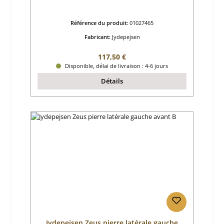
Référence du produit:
01027465
Fabricant:
Jydepejsen
Prix régulier :
117,50 €
Disponible, délai de livraison : 4-6 jours
Détails
Jydepejsen Zeus pierre latérale gauche