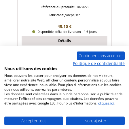
Référence du produit:
01027653
Fabricant:
Jydepejsen
Prix régulier :
49,10 €
Disponible, délai de livraison : 4-6 jours
Détails
Continuer sans accepter
Politique de confidentialité
Nous utilisons des cookies
Nous pouvons les placer pour analyser les données de nos visiteurs,
améliorer notre site Web, afficher un contenu personnalisé et vous faire
vivre une expérience inoubliable. Pour plus d'informations sur les cookies
que nous utilisons, ouvrez les paramètres.
Les données sont collectées dans le but de personnaliser la publicité et de
mesurer l'efficacité des campagnes publicitaires. Les données peuvent
être partagées avec Google LLC. Pour plus d'informations,
cliquez ici
.
Accepter tout
Non, ajuster
Jydepejsen Zeus pierre latérale gauche
arrière B