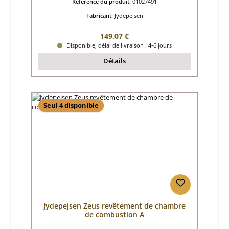
Référence du produit:
01027491
Fabricant:
Jydepejsen
Prix régulier :
149,07 €
Disponible, délai de livraison : 4-6 jours
Détails
Seul 4 disponible
Jydepejsen Zeus revêtement de chambre
de combustion A