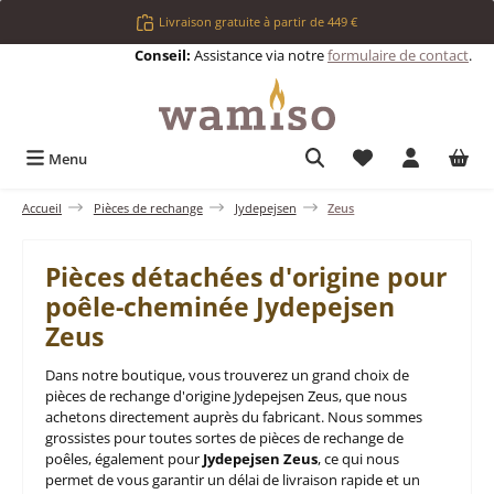
Passer au contenu principal
Livraison gratuite à partir de 449 €
Conseil:
Assistance via notre
formulaire de contact
.
Vous avez 0 articl
Menu
Accueil
Pièces de rechange
Jydepejsen
Zeus
Pièces détachées d'origine pour
poêle-cheminée Jydepejsen
Zeus
Dans notre boutique, vous trouverez un grand choix de
pièces de rechange d'origine Jydepejsen Zeus, que nous
achetons directement auprès du fabricant. Nous sommes
grossistes pour toutes sortes de pièces de rechange de
poêles, également pour
Jydepejsen Zeus
, ce qui nous
permet de vous garantir un délai de livraison rapide et un