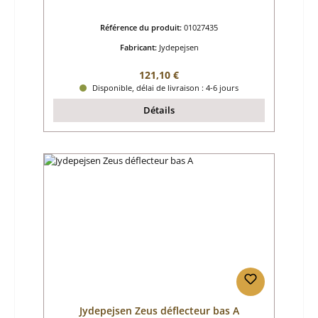
Référence du produit:
01027435
Fabricant:
Jydepejsen
Prix régulier :
121,10 €
Disponible, délai de livraison : 4-6 jours
Détails
Jydepejsen Zeus déflecteur bas A