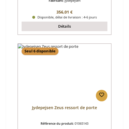
Fabricant:
Jydepejsen
Prix régulier :
356,01 €
Disponible, délai de livraison : 4-6 jours
Détails
Seul 6 disponible
Jydepejsen Zeus ressort de porte
Référence du produit:
01065143