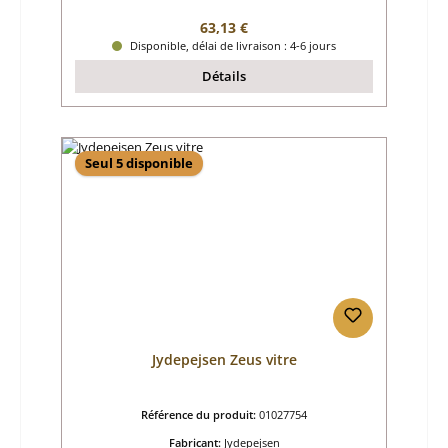
Prix régulier :
63,13 €
Disponible, délai de livraison : 4-6 jours
Détails
Seul 5 disponible
Jydepejsen Zeus vitre
Référence du produit:
01027754
Fabricant:
Jydepejsen