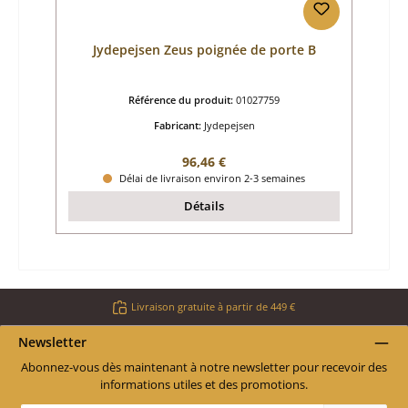
Jydepejsen Zeus poignée de porte B
Référence du produit:
01027759
Fabricant:
Jydepejsen
Prix régulier :
96,46 €
Délai de livraison environ 2-3 semaines
Détails
Livraison gratuite à partir de 449 €
Newsletter
Abonnez-vous dès maintenant à notre newsletter pour recevoir des
informations utiles et des promotions.