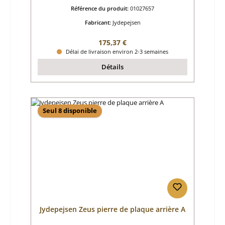
Référence du produit:
01027657
Fabricant:
Jydepejsen
Prix régulier :
175,37 €
Délai de livraison environ 2-3 semaines
Détails
Seul 8 disponible
Jydepejsen Zeus pierre de plaque arrière A