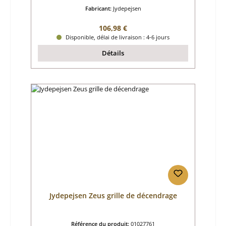
Fabricant:
Jydepejsen
Prix régulier :
106,98 €
Disponible, délai de livraison : 4-6 jours
Détails
Jydepejsen Zeus grille de décendrage
Référence du produit:
01027761