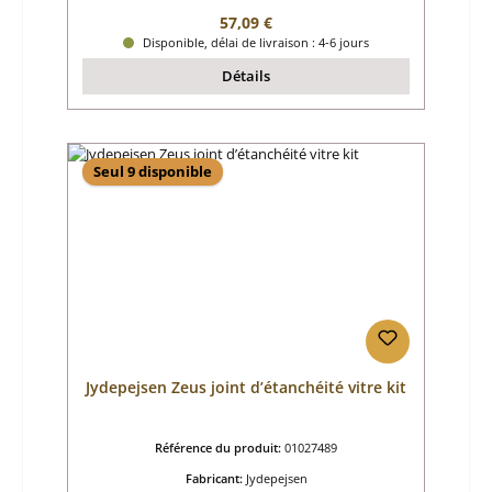
Prix régulier :
57,09 €
Disponible, délai de livraison : 4-6 jours
Détails
Seul 9 disponible
Jydepejsen Zeus joint d’étanchéité vitre kit
Référence du produit:
01027489
Fabricant:
Jydepejsen