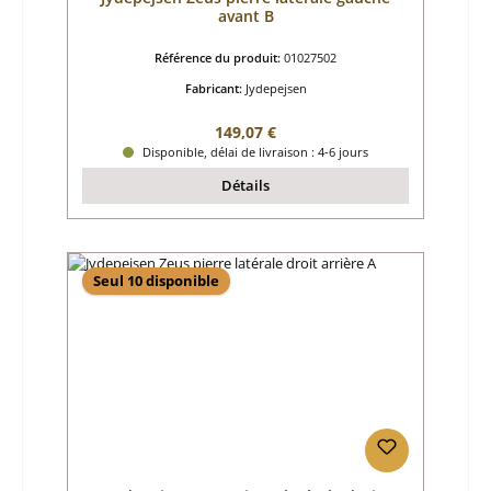
avant B
Référence du produit:
01027502
Fabricant:
Jydepejsen
Prix régulier :
149,07 €
Disponible, délai de livraison : 4-6 jours
Détails
Seul 10 disponible