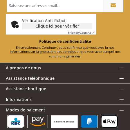
Adresse
e-
mail
*
Vérification Anti-Robot
Clique ici pour vérifier
Friendly
Captcha ⇗
Politique de confidentialité
En sélectionnant Continuer, vous confirmez que vous avez lu nos
informations sur la protection des données
et que vous avez accepté nos
conditions générales
.
À propos de nous
Assistance téléphonique
Assistance boutique
Informations
Modes de paiement
Paiement anticipé