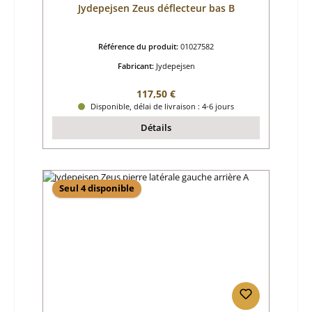
Jydepejsen Zeus déflecteur bas B
Référence du produit:
01027582
Fabricant:
Jydepejsen
Prix régulier :
117,50 €
Disponible, délai de livraison : 4-6 jours
Détails
Seul 4 disponible