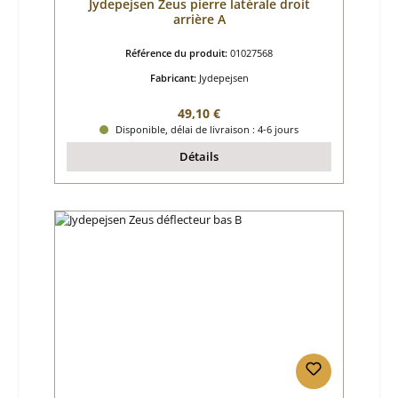
Jydepejsen Zeus pierre latérale droit
arrière A
Référence du produit:
01027568
Fabricant:
Jydepejsen
Prix régulier :
49,10 €
Disponible, délai de livraison : 4-6 jours
Détails