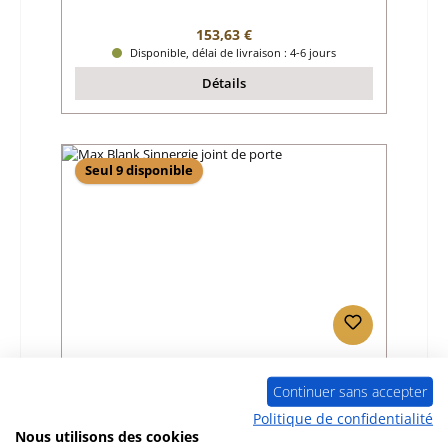
Prix régulier :
153,63 €
Disponible, délai de livraison : 4-6 jours
Détails
Seul 9 disponible
Max Blank Sinnergie joint de porte
Continuer sans accepter
Politique de confidentialité
Référence du produit:
01064682
Nous utilisons des cookies