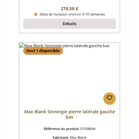
Prix régulier :
270,58 €
Délai de livraison environ 9-10 semaines
Détails
Seul 1 disponible
Max Blank Sinnergie pierre latérale gauche
bas
Référence du produit:
01038644
Fabricant:
Max Blank