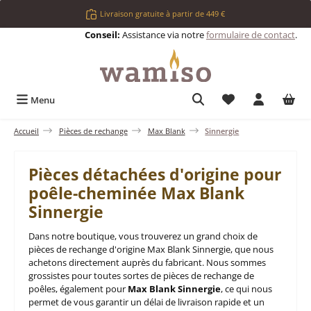
Passer au contenu principal
Livraison gratuite à partir de 449 €
Conseil:
Assistance via notre
formulaire de contact
.
Vous avez 0 articl
Menu
Accueil
Pièces de rechange
Max Blank
Sinnergie
Pièces détachées d'origine pour
poêle-cheminée Max Blank
Sinnergie
Dans notre boutique, vous trouverez un grand choix de
pièces de rechange d'origine Max Blank Sinnergie, que nous
achetons directement auprès du fabricant. Nous sommes
grossistes pour toutes sortes de pièces de rechange de
poêles, également pour
Max Blank Sinnergie
, ce qui nous
permet de vous garantir un délai de livraison rapide et un