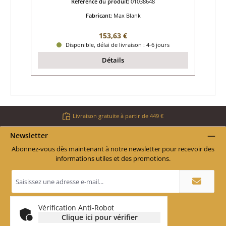
Référence du produit:
01038648
Fabricant:
Max Blank
Prix régulier :
153,63 €
Disponible, délai de livraison : 4-6 jours
Détails
Livraison gratuite à partir de 449 €
Newsletter
Abonnez-vous dès maintenant à notre newsletter pour recevoir des
informations utiles et des promotions.
Adresse
e-
mail
*
Vérification Anti-Robot
Clique ici pour vérifier