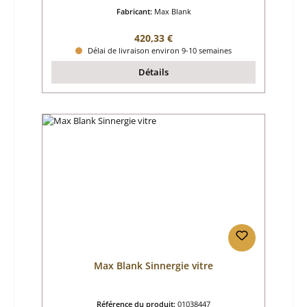
Fabricant:
Max Blank
Prix régulier :
420,33 €
Délai de livraison environ 9-10 semaines
Détails
Max Blank Sinnergie vitre
Référence du produit:
01038447