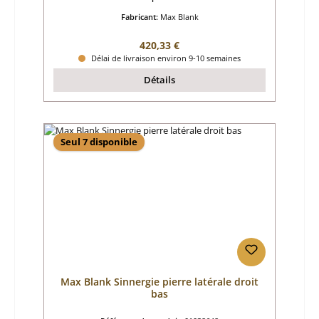
Fabricant:
Max Blank
Prix régulier :
420,33 €
Délai de livraison environ 9-10 semaines
Détails
Seul 7 disponible
Max Blank Sinnergie pierre latérale droit
bas