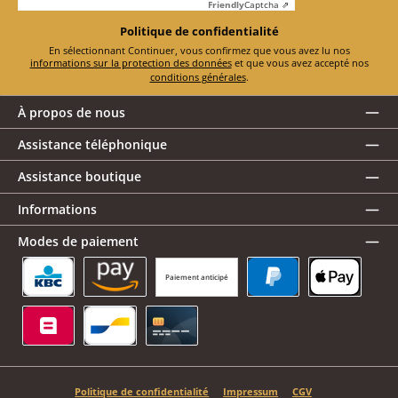
Friendly
Captcha ⇗
Politique de confidentialité
En sélectionnant Continuer, vous confirmez que vous avez lu nos
informations sur la protection des données
et que vous avez accepté nos
conditions générales
.
À propos de nous
Assistance téléphonique
Assistance boutique
Informations
Modes de paiement
Paiement anticipé
KBC/CBC Payment Button
Amazon Pay
PayPal
Apple Pay
Belfius
Bancontact
Carte de crédit
Politique de confidentialité
Impressum
CGV