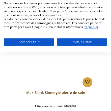
Fabricant:
Max Blank
Nous pouvons les placer pour analyser les données de nos visiteurs,
améliorer notre site Web, afficher un contenu personnalisé et vous faire
Prix régulier :
102,15 €
vivre une expérience inoubliable. Pour plus d'informations sur les cookies
que nous utilisons, ouvrez les paramètres.
Disponible, délai de livraison : 4-6 jours
Les données sont collectées dans le but de personnaliser la publicité et de
Détails
mesurer l'efficacité des campagnes publicitaires. Les données peuvent
être partagées avec Google LLC. Pour plus d'informations,
cliquez ici
.
Accepter tout
Non, ajuster
Seul 6 disponible
Max Blank Sinnergie pierre de sole
Référence du produit:
01038407